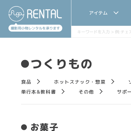
アイテム
つくりもの
食品
ホットスナック・惣菜
単⾏本&教科書
その他
サポ
お菓⼦