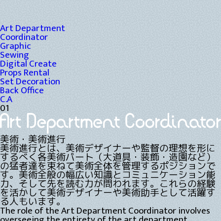
Art Department
Coordinator
Graphic
Sewing
Digital Create
Props Rental
Set Decoration
Back Office
C.A
01
美術・美術進行
美術進行とは、美術デザイナーや監督の理想を形に
するべく各美術パート（大道具・装飾・造園など）
の猛者達を束ねて美術全体を管理するポジションで
す。美術全般の幅広い知識とコミュニケーション能
力、そして先を読む力が問われます。これらの経験
を活かして美術デザイナーや美術助手として活躍す
る人もいます。
The role of the Art Department Coordinator involves
overseeing the entirety of the art department,