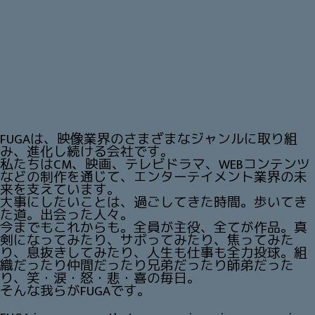
FUGAは、映像業界のさまざまなジャンルに取り組
み、進化し続ける会社です。
私たちはCM、映画、テレビドラマ、WEBコンテンツ
などの制作を通じて、エンターテイメント業界の未
来を支えています。
大事にしたいことは、過ごしてきた時間。歩いてき
た道。出会った人々。
今までもこれからも。全員が主役、全てが作品。真
剣になってみたり、サボってみたり、焦ってみた
り、
息抜きしてみたり、人生も仕事も全力投球。組
織だったり仲間だったり兄弟だったり師弟だった
り、
笑・涙・怒・悲・喜の毎日。
そんな我らがFUGAです。