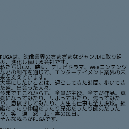
FUGAは、映像業界のさまざまなジャンルに取り組
み、進化し続ける会社です。
私たちはCM、映画、テレビドラマ、WEBコンテンツ
などの制作を通じて、エンターテイメント業界の未
来を支えています。
大事にしたいことは、過ごしてきた時間。歩いてき
た道。出会った人々。
今までもこれからも。全員が主役、全てが作品。真
剣になってみたり、サボってみたり、焦ってみた
り、
息抜きしてみたり、人生も仕事も全力投球。組
織だったり仲間だったり兄弟だったり師弟だった
り、
笑・涙・怒・悲・喜の毎日。
そんな我らがFUGAです。