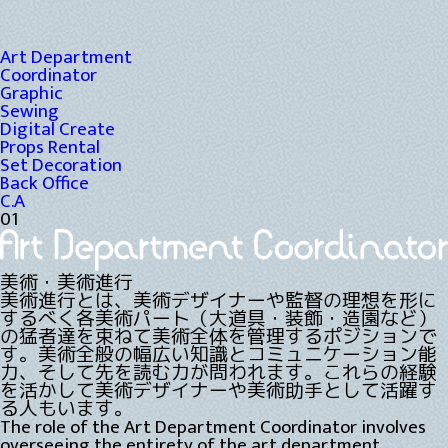
Art Department
Coordinator
Graphic
Sewing
Digital Create
Props Rental
Set Decoration
Back Office
C.A
01
美術・美術進行
美術進行とは、美術デザイナーや監督の理想を形に
するべく各美術パート（大道具・装飾・造園など）
の猛者達を束ねて美術全体を管理するポジションで
す。美術全般の幅広い知識とコミュニケーション能
力、そして先を読む力が問われます。これらの経験
を活かして美術デザイナーや美術助手として活躍す
る人もいます。
The role of the Art Department Coordinator involves
overseeing the entirety of the art department,